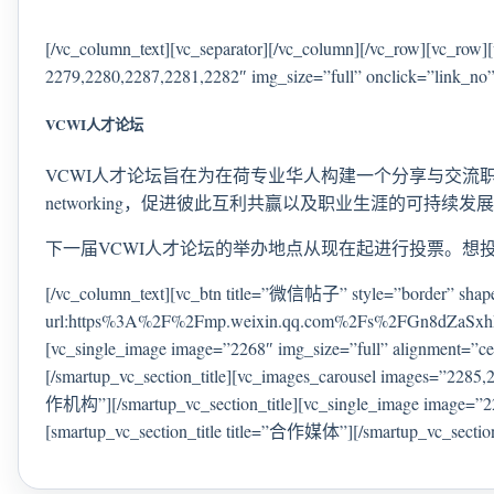
[/vc_column_text][vc_separator][/vc_column][/vc_row][vc_ro
2279,2280,2287,2281,2282″ img_size=”full” onclick=”link_no”
VCWI人才论坛
VCWI人才论坛旨在为在荷专业华人构建一个分享与交
networking，促进彼此互利共赢以及职业生涯的可持续发
下一届VCWI人才论坛的举办地点从现在起进行投票。想
[/vc_column_text][vc_btn title=”微信帖子” style=”border” shape=
url:https%3A%2F%2Fmp.weixin.qq.com%2Fs%2FGn8dZaSx
[vc_single_image image=”2268″ img_size=”full” alignment=”
[/smartup_vc_section_title][vc_images_carousel images=”2285,
作机构”][/smartup_vc_section_title][vc_single_image image=”226
[smartup_vc_section_title title=”合作媒体”][/smartup_vc_section