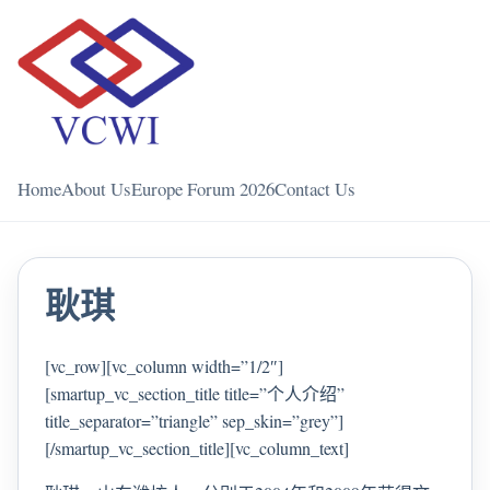
Home
About Us
Europe Forum 2026
Contact Us
耿琪
[vc_row][vc_column width=”1/2″]
[smartup_vc_section_title title=”个人介绍”
title_separator=”triangle” sep_skin=”grey”]
[/smartup_vc_section_title][vc_column_text]