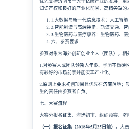
优先支持济南市十大千亿级产业的发展，重
知识产权和良好的产业化前景、高精尖缺的
1.大数据与新一代信息技术：人工智
2.智能制造与高端装备：轨道交通、
3.生物医药与医疗康养：生物医药、
六、参赛要求
参赛对象为海外创新创业个人（团队）。相
1.对参赛人或团队领衔人年龄、学历不做
有较好的市场前景并能实现产业化。
2.原则上要求初创项目且优先在济南落地
生的责任由参赛者自负。
七、大赛流程
大赛分报名征集、海选初审、组织预赛、济
（一）报名征集（
2018
年
5
月
25
日前）。
大赛