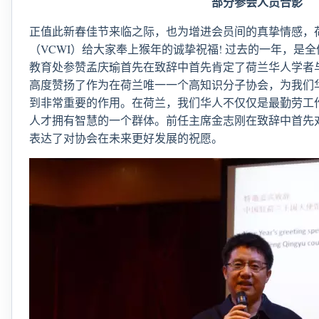
部分参会人员合影
正值此新春佳节来临之际，也为增进会员间的真挚情感，
（VCWI）给大家奉上猴年的诚挚祝福! 过去的一年，是全
教育处参赞孟庆瑜首先在致辞中首先肯定了荷兰华人学者
高度赞扬了作为在荷兰唯一一个高知识分子协会，为我们
到非常重要的作用。在荷兰，我们华人不仅仅是最勤劳工
人才拥有智慧的一个群体。前任主席金志刚在致辞中首先
表达了对协会在未来更好发展的祝愿。