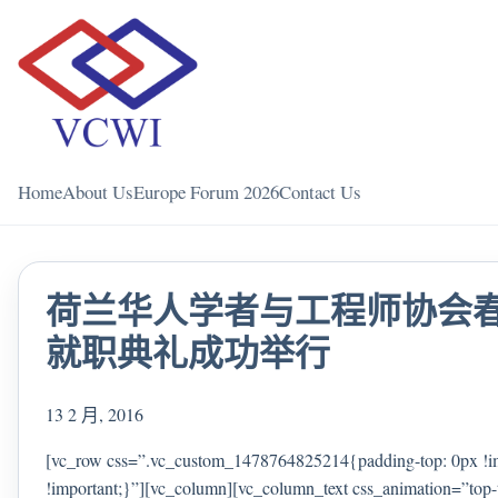
Home
About Us
Europe Forum 2026
Contact Us
荷兰华人学者与工程师协会
就职典礼成功举行
13 2 月, 2016
[vc_row css=”.vc_custom_1478764825214{padding-top: 0px !im
!important;}”][vc_column][vc_column_text css_animatio