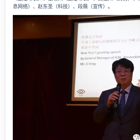
息网络）、赵东圣（科技）、段薇（宣传）。