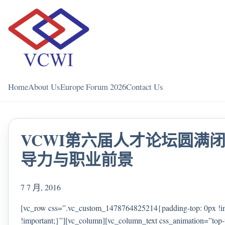
Home
About Us
Europe Forum 2026
Contact Us
VCWI第六届人才论坛圆满
导力与职业前景
7 7 月, 2016
[vc_row css=”.vc_custom_1478764825214{padding-top: 0px !im
!important;}”][vc_column][vc_column_text css_animation=